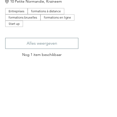
10 Petite Normandie, Kraineem
Entreprises
formations à distance
formations bruxelles
formations en ligne
Start up
Alles weergeven
Nog 1 item beschikbaar
Tickets
Verkoop geëindigd op
Soort ticket
3 PRESENTIËLE MODULES
Prijs