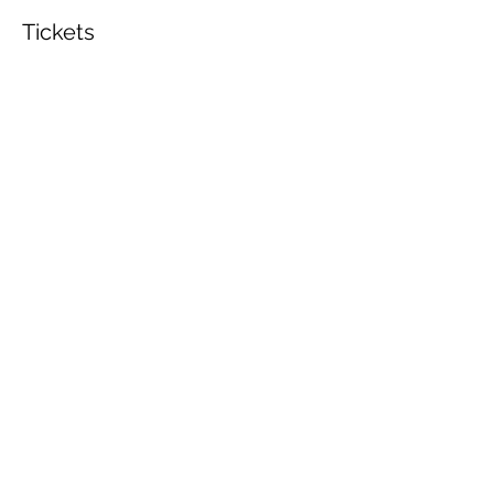
Tickets
Verkoop geëindigd op
Soort ticket
3 PRESENTIËLE MODULES
Prijs
€ 220,00
+€ 5,50 servicekosten ticket
Deel dit evenement