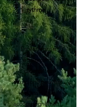
rythme.
En entreprise
également,
différentes
situations peuvent
nécessiter un
accompagnement,