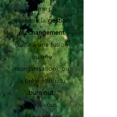
comme par
exemple la
gestion
du changement
(suite à une fusion
ou une
réorganisation), ou
la prévention du
burn out
.
Nous vous
accompagnons.