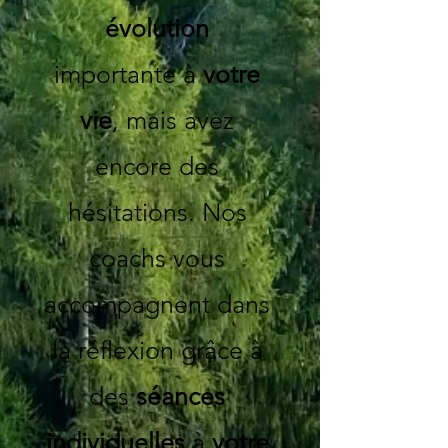
évolution
importante à
votre
vie
, mais avez
encore des
hésitations. Nos
coachs
vous
accompagnent
dans
la réflexion grâce à
des
séances
individuelles
à
votre