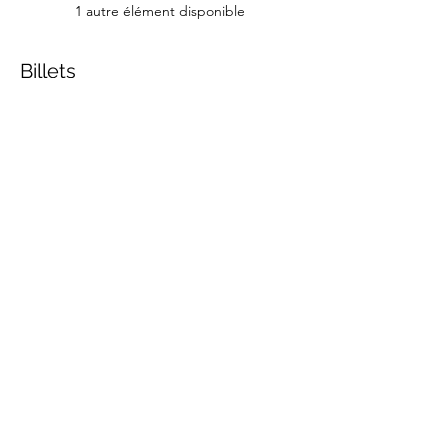
1 autre élément disponible
Billets
Vente expirée
Type de billet
3 MODULES EN PRÉSENTIEL
Prix
220,00 €
+ 5,50 € de frais de billetterie
Partager cet événement