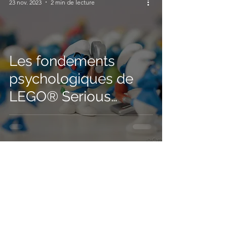
23 nov. 2023
2 min de lecture
Les fondements
psychologiques de
LEGO® Serious
Play® : Décryptage
d'une méthode
innovante
13
/
17
ILS NOUS ONT FAIT CONFIANCE