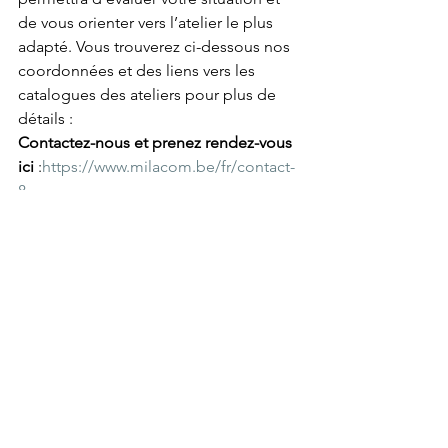
de vous orienter vers l’atelier le plus 
adapté. Vous trouverez ci-dessous nos 
coordonnées et des liens vers les 
catalogues des ateliers pour plus de 
détails :
Contactez-nous et prenez rendez-vous 
ici
 :
https://www.milacom.be/fr/contact-
8
Découvrez nos 
ateliers
 :
https://www.milacom.be/fr/for
mations
Merci d’avoir pris le temps de lire notre 
blog cette semaine ! Nous sommes 
impatients de partager plus d’idées 
dans le prochain article, où nous 
présenterons des solutions 
supplémentaires pour répondre à vos 