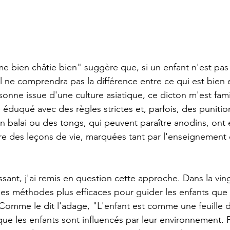
e bien châtie bien" suggère que, si un enfant n'est pas p
l ne comprendra pas la différence entre ce qui est bien e
onne issue d'une culture asiatique, ce dicton m'est fami
 éduqué avec des règles strictes et, parfois, des punitio
balai ou des tongs, qui peuvent paraître anodins, ont ét
e des leçons de vie, marquées tant par l'enseignement 
ssant, j'ai remis en question cette approche. Dans la vingt
t des méthodes plus efficaces pour guider les enfants que 
 Comme le dit l'adage, "L'enfant est comme une feuille 
 que les enfants sont influencés par leur environnement. P