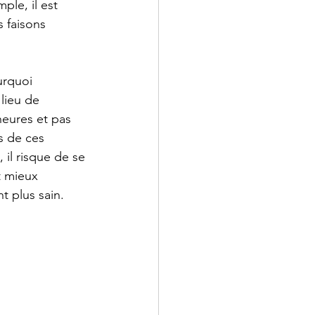
le, il est 
 faisons 
urquoi 
 lieu de 
heures et pas 
s de ces 
 il risque de se 
t mieux 
 plus sain.