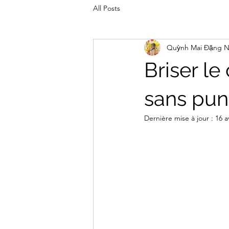
All Posts
Quỳnh Mai Đặng 
Briser le
sans pun
Dernière mise à jour :
16 a