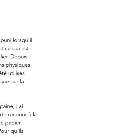
uni lorsqu'il 
t ce qui est 
lier. Depuis 
ns physiques. 
é utilisés 
que par la 
aine, j'ai 
de recourir à la 
de papier 
our qu'ils 