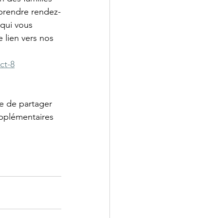
 prendre rendez-
 qui vous 
 lien vers nos 
ct-8
te de partager 
pplémentaires 