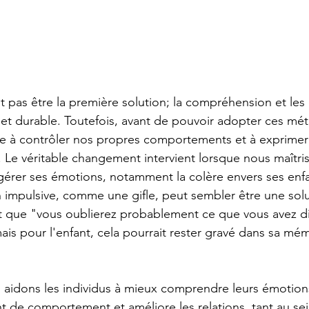
t pas être la première solution; la compréhension et les 
et durable. Toutefois, avant de pouvoir adopter ces méth
re à contrôler nos propres comportements et à exprime
. Le véritable changement intervient lorsque nous maîtri
 gérer ses émotions, notamment la colère envers ses enfa
on impulsive, comme une gifle, peut sembler être une solu
it que "vous oublierez probablement ce que vous avez dit
 mais pour l'enfant, cela pourrait rester gravé dans sa mé
aidons les individus à mieux comprendre leurs émotions
t de comportement et améliore les relations, tant au sei