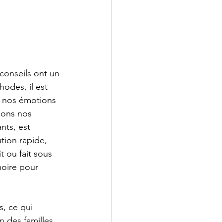
conseils ont un 
odes, il est 
r nos émotions 
sons nos 
nts, est 
tion rapide, 
 ou fait sous 
moire pour 
, ce qui 
n des familles 