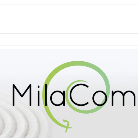
Pourquoi les grandes
Réso
entreprises sont-elles de
trava
plus en plus malades ?
épro
Voici la triste vérité.
prob
perf