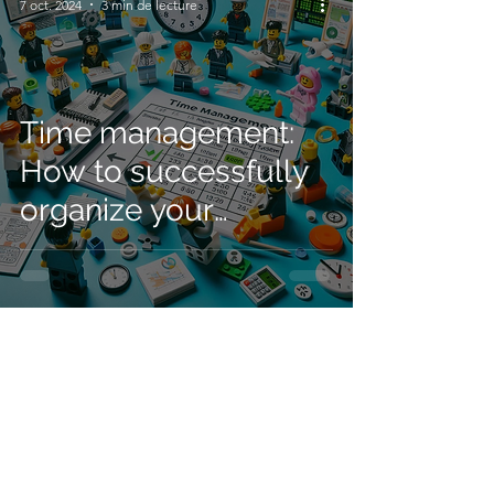
7 oct. 2024
3 min de lecture
Time management:
How to successfully
organize your
schedule either in
professional or social
life
4
/
17
ILS NOUS ONT FAIT CONFIANCE