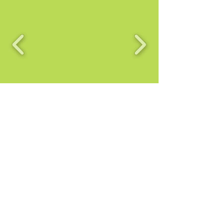
Nos événements
à venir
Notre calendrier complet
août 2026
Aujourd'hui